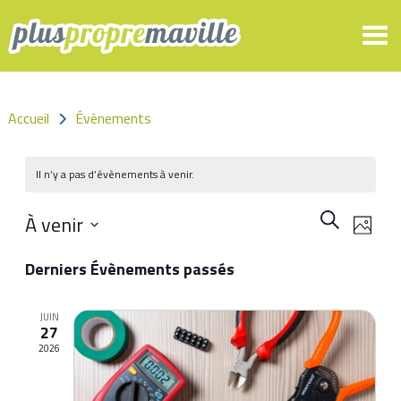
Panneau de gestion des cookies
Accueil
Évènements
Il n’y a pas d’évènements à venir.
Recher
Nav
À venir
Recherche
Photo
de
et
Sélectionnez
List
Derniers Évènements passés
vue
la
navigat
date
of
Évè
de
JUIN
27
events
2026
vues
in
Évènem