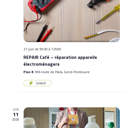
Photo
View
27 juin de 9h30
à
12h00
REPAIR Café – réparation appareils
électroménagers
Plan B
186 route de Paris, Gond-Pontouvre
Gratuit
JUIN
11
2026