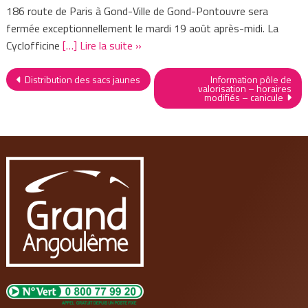
186 route de Paris à Gond-Ville de Gond-Pontouvre sera
fermée exceptionnellement le mardi 19 août après-midi. La
Cyclofficine
[…] Lire la suite »
Navigation
Distribution des sacs jaunes
Information pôle de
valorisation – horaires
modifiés – canicule
de
l’article