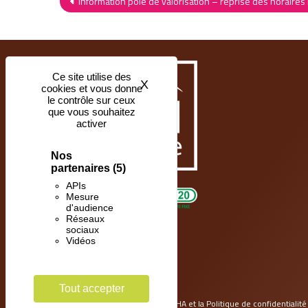
Navigation
Information pôle de valorisation – reprise des horaires
de
l’article
Ce site utilise des
X
Masquer le bandeau des coo
cookies et vous donne
le contrôle sur ceux
que vous souhaitez
activer
Nos
partenaires
(5)
APIs
Mesure
d'audience
Réseaux
sociaux
SUIVEZ-NOUS
Vidéos
Tout accepter
Ce site est protégé par reCAPTCHA et la
Politique de confidentialité